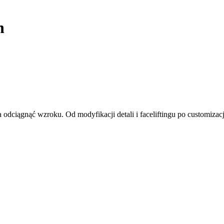
h
odciągnąć wzroku. Od modyfikacji detali i faceliftingu po customiza